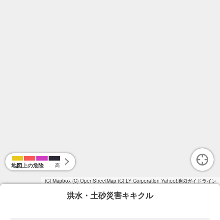
地図上の危険
高
(C) Mapbox
(C) OpenStreetMap
(C) LY Corporation
Yahoo!地図ガイドライン
洪水・土砂災害キキクル