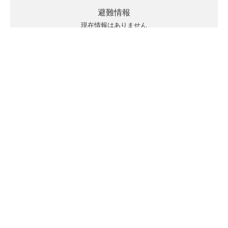
避難情報
現在情報はありません
キキクルの見方