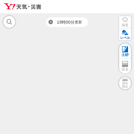
19時00分
更新
雨雲
レベル
土砂
洪水
浸水
想定