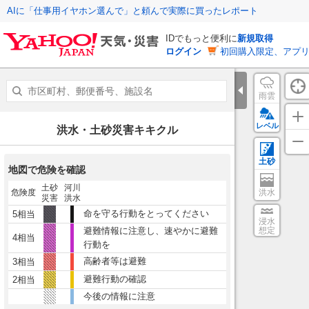
AIに「仕事用イヤホン選んで」と頼んで実際に買ったレポート
IDでもっと便利に
新規取得
ログイン
初回購入限定、アプ
雨雲
レベル
洪水・土砂災害キキクル
土砂
地図で危険を確認
土砂
河川
危険度
洪水
災害
洪水
命を守る行動をとってください
5相当
浸水
避難情報に注意し、速やかに避難
想定
4相当
行動を
高齢者等は避難
3相当
避難行動の確認
2相当
今後の情報に注意