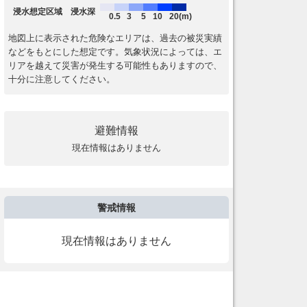
浸水想定区域 浸水深
0.5
3
5
10
20(m)
地図上に表示された危険なエリアは、過去の被災実績
などをもとにした想定です。気象状況によっては、エ
リアを越えて災害が発生する可能性もありますので、
十分に注意してください。
避難情報
現在情報はありません
警戒情報
現在情報はありません