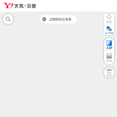
20時00分
更新
雨雲
レベル
土砂
洪水
浸水
想定