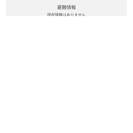
避難情報
現在情報はありません
キキクルの見方