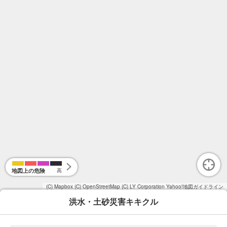
地図上の危険
高
(C) Mapbox
(C) OpenStreetMap
(C) LY Corporation
Yahoo!地図ガイドライン
洪水・土砂災害キキクル