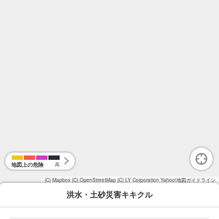
地図上の危険
高
(C) Mapbox
(C) OpenStreetMap
(C) LY Corporation
Yahoo!地図ガイドライン
洪水・土砂災害キキクル