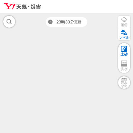
23時30分
更新
雨雲
レベル
土砂
洪水
浸水
想定