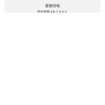
避難情報
現在情報はありません
キキクルの見方