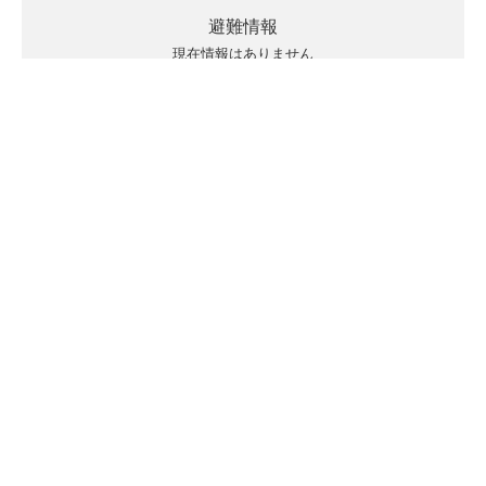
避難情報
現在情報はありません
キキクルの見方