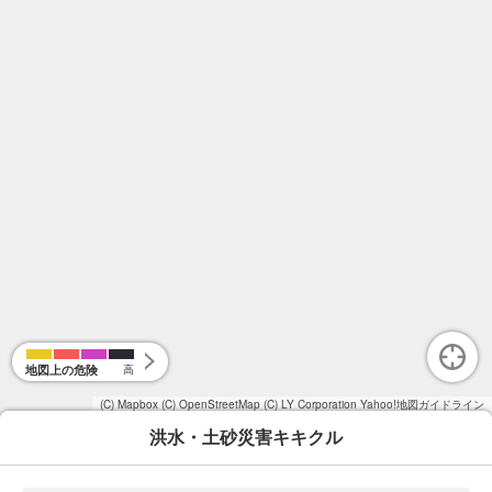
地図上の危険
高
(C) Mapbox
(C) OpenStreetMap
(C) LY Corporation
Yahoo!地図ガイドライン
洪水・土砂災害キキクル