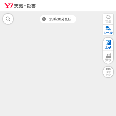
15時30分
更新
雨雲
レベル
土砂
洪水
浸水
想定