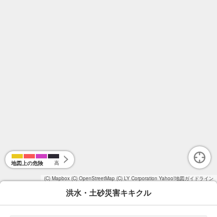
地図上の危険
高
(C) Mapbox
(C) OpenStreetMap
(C) LY Corporation
Yahoo!地図ガイドライン
洪水・土砂災害キキクル