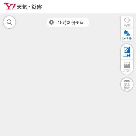
18時00分
更新
雨雲
レベル
土砂
洪水
浸水
想定