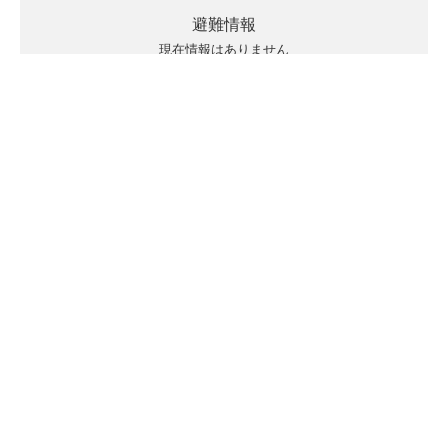
避難情報
現在情報はありません
キキクルの見方