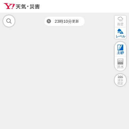
23時10分
更新
雨雲
レベル
土砂
洪水
浸水
想定