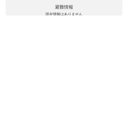
避難情報
現在情報はありません
キキクルの見方