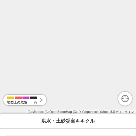
地図上の危険
高
(C) Mapbox
(C) OpenStreetMap
(C) LY Corporation
Yahoo!地図ガイドライン
洪水・土砂災害キキクル