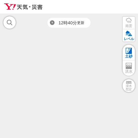
12時40分
更新
雨雲
レベル
土砂
洪水
浸水
想定