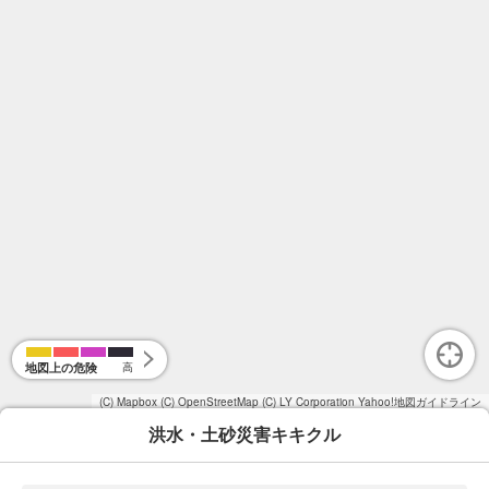
地図上の危険
高
(C) Mapbox
(C) OpenStreetMap
(C) LY Corporation
Yahoo!地図ガイドライン
洪水・土砂災害キキクル