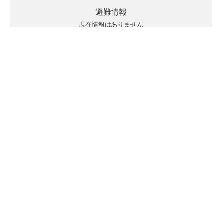
避難情報
現在情報はありません
キキクルの見方