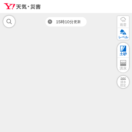
15時10分
更新
雨雲
レベル
土砂
洪水
浸水
想定