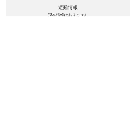
避難情報
現在情報はありません
キキクルの見方