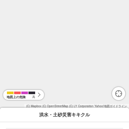
地図上の危険
高
(C) Mapbox
(C) OpenStreetMap
(C) LY Corporation
Yahoo!地図ガイドライン
洪水・土砂災害キキクル