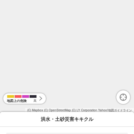
地図上の危険
高
(C) Mapbox
(C) OpenStreetMap
(C) LY Corporation
Yahoo!地図ガイドライン
洪水・土砂災害キキクル