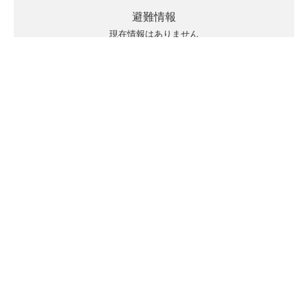
避難情報
現在情報はありません
キキクルの見方