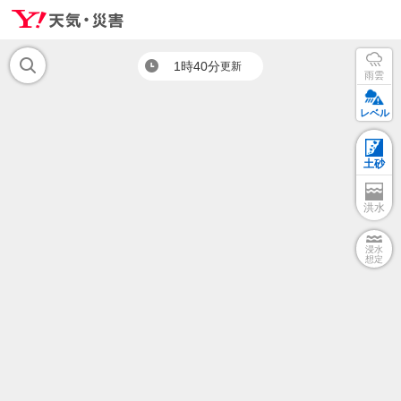
1時40分
更新
雨雲
レベル
土砂
洪水
浸水
想定