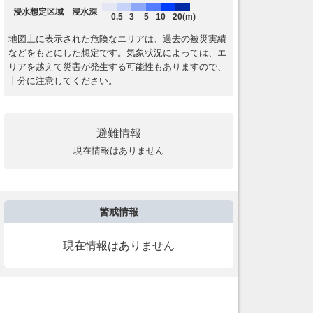
浸水想定区域 浸水深
0.5
3
5
10
20(m)
地図上に表示された危険なエリアは、過去の被災実績
などをもとにした想定です。気象状況によっては、エ
リアを越えて災害が発生する可能性もありますので、
十分に注意してください。
避難情報
現在情報はありません
警戒情報
現在情報はありません