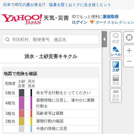
日本で45℃の夏が来る!? 猛暑を賢くおトクに生き抜くヒント
IDでもっと便利に
新規取得
ログイン
ボーナスセレクション
雨雲
レベル
洪水・土砂災害キキクル
土砂
地図で危険を確認
土砂
河川
危険度
洪水
災害
洪水
命を守る行動をとってください
5相当
浸水
避難情報に注意し、速やかに避難
想定
4相当
行動を
高齢者等は避難
3相当
避難行動の確認
2相当
今後の情報に注意