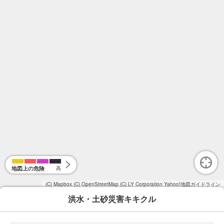
地図上の危険
高
(C) Mapbox
(C) OpenStreetMap
(C) LY Corporation
Yahoo!地図ガイドライン
洪水・土砂災害キキクル