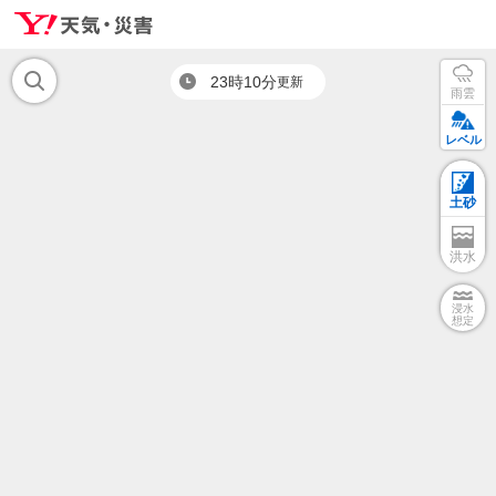
23時10分
更新
雨雲
レベル
土砂
洪水
浸水
想定