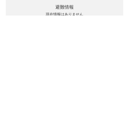
避難情報
現在情報はありません
キキクルの見方