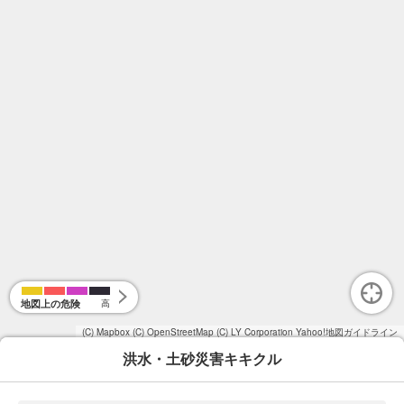
地図上の危険
高
(C) Mapbox
(C) OpenStreetMap
(C) LY Corporation
Yahoo!地図ガイドライン
洪水・土砂災害キキクル