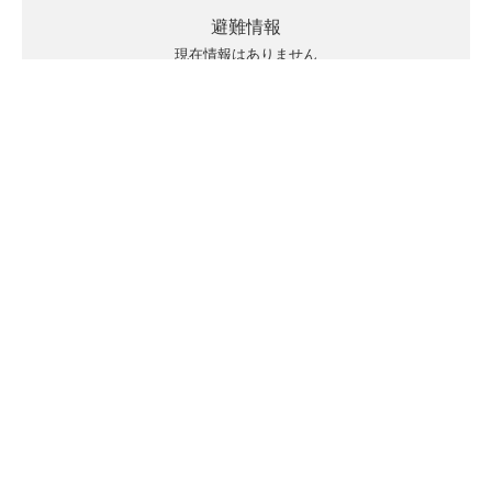
避難情報
現在情報はありません
キキクルの見方