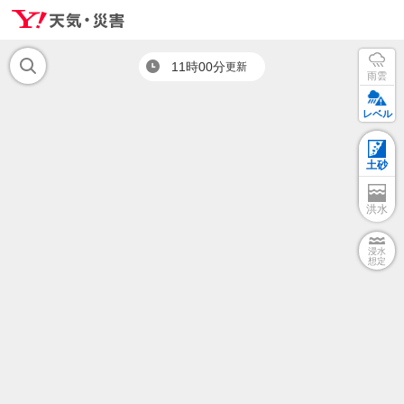
11時00分
更新
雨雲
レベル
土砂
洪水
浸水
想定