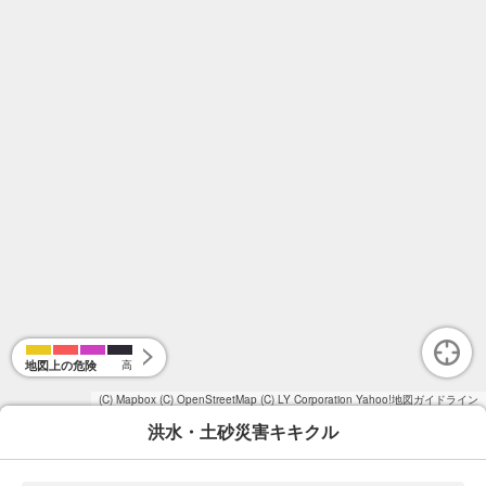
地図上の危険
高
(C) Mapbox
(C) OpenStreetMap
(C) LY Corporation
Yahoo!地図ガイドライン
洪水・土砂災害キキクル