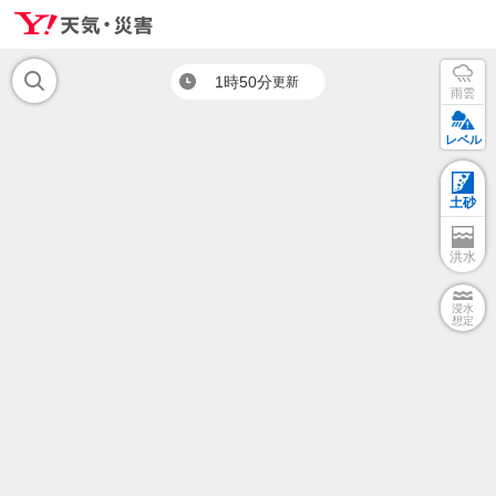
1時50分
更新
雨雲
レベル
土砂
洪水
浸水
想定