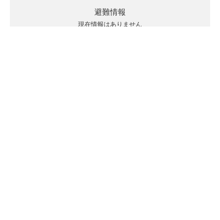
避難情報
現在情報はありません
キキクルの見方