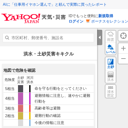
AIに「仕事用イヤホン選んで」と頼んで実際に買ったレポート
IDでもっと便利に
新規取得
ログイン
ボーナスセレクション
雨雲
レベル
洪水・土砂災害キキクル
土砂
地図で危険を確認
土砂
河川
危険度
洪水
災害
洪水
命を守る行動をとってください
5相当
浸水
避難情報に注意し、速やかに避難
想定
4相当
行動を
高齢者等は避難
3相当
避難行動の確認
2相当
今後の情報に注意