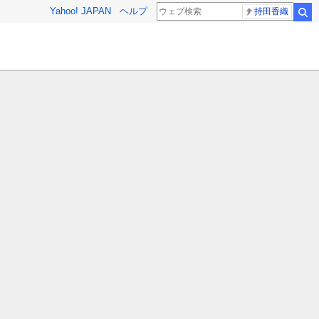
Yahoo! JAPAN
ヘルプ
持田香織