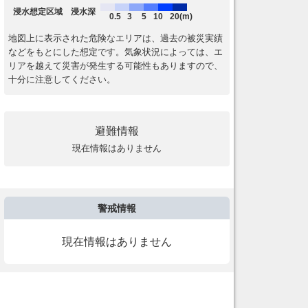
浸水想定区域 浸水深
0.5
3
5
10
20(m)
地図上に表示された危険なエリアは、過去の被災実績
などをもとにした想定です。気象状況によっては、エ
リアを越えて災害が発生する可能性もありますので、
十分に注意してください。
避難情報
現在情報はありません
警戒情報
現在情報はありません