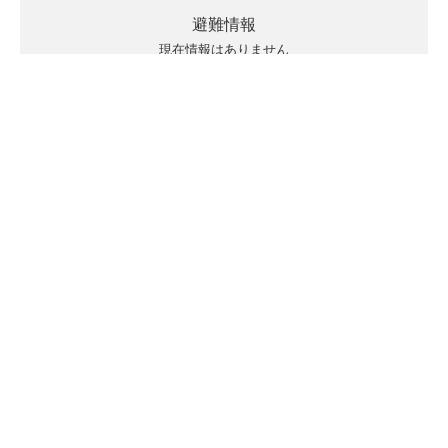
避難情報
現在情報はありません
キキクルの見方