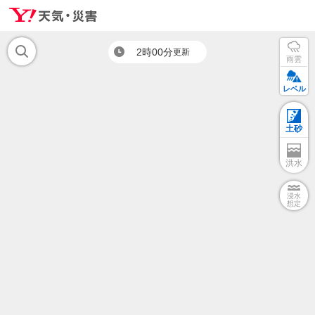
2時00分
更新
雨雲
レベル
土砂
洪水
浸水
想定