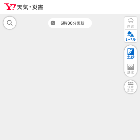
6時30分
更新
雨雲
レベル
土砂
洪水
浸水
想定