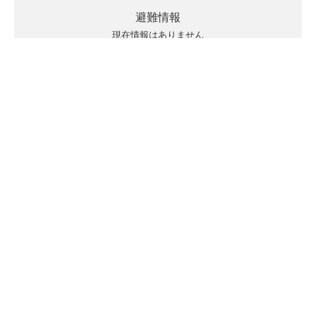
避難情報
現在情報はありません
キキクルの見方