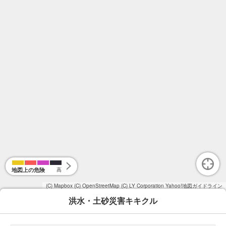
地図上の危険
高
(C) Mapbox
(C) OpenStreetMap
(C) LY Corporation
Yahoo!地図ガイドライン
洪水・土砂災害キキクル