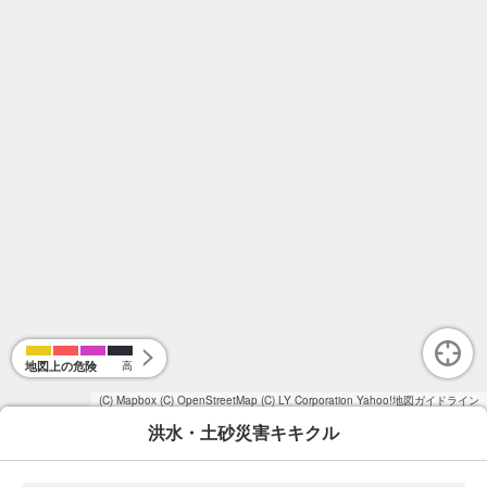
地図上の危険
高
(C) Mapbox
(C) OpenStreetMap
(C) LY Corporation
Yahoo!地図ガイドライン
洪水・土砂災害キキクル