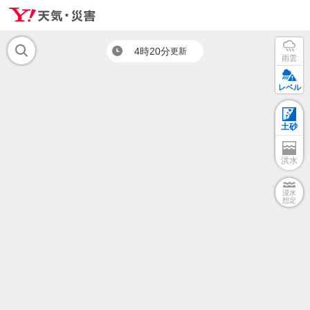
4時20分
更新
雨雲
レベル
土砂
洪水
浸水
想定