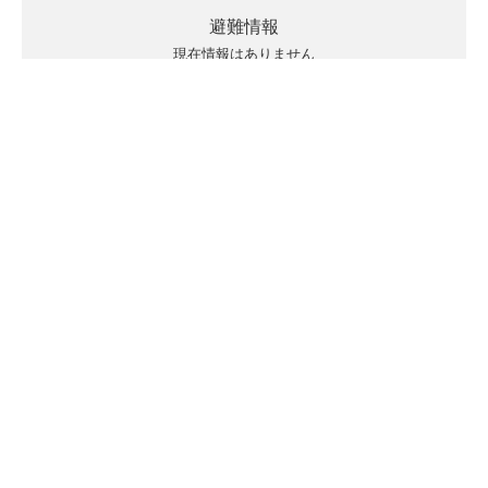
避難情報
現在情報はありません
キキクルの見方