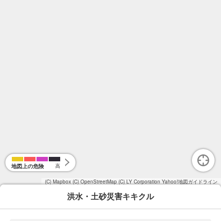
地図上の危険
高
(C) Mapbox
(C) OpenStreetMap
(C) LY Corporation
Yahoo!地図ガイドライン
洪水・土砂災害キキクル