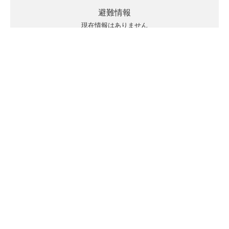
避難情報
現在情報はありません
キキクルの見方