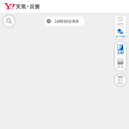
16時30分
更新
雨雲
レベル
土砂
洪水
浸水
想定