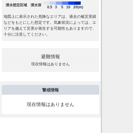
浸水想定区域 浸水深
0.5
3
5
10
20(m)
地図上に表示された危険なエリアは、過去の被災実績
などをもとにした想定です。気象状況によっては、エ
リアを越えて災害が発生する可能性もありますので、
十分に注意してください。
避難情報
現在情報はありません
警戒情報
現在情報はありません