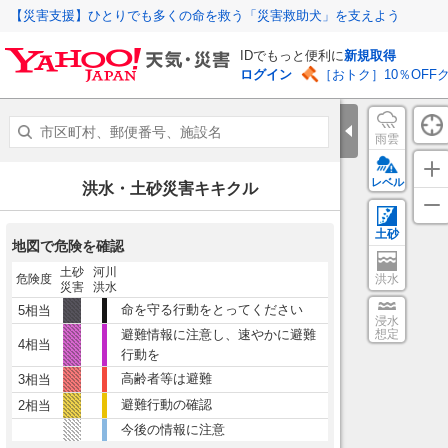
【災害支援】ひとりでも多くの命を救う「災害救助犬」を支えよう
IDでもっと便利に
新規取得
ログイン
［おトク］10％OFF
雨雲
レベル
洪水・土砂災害キキクル
土砂
地図で危険を確認
土砂
河川
危険度
洪水
災害
洪水
命を守る行動をとってください
5相当
浸水
避難情報に注意し、速やかに避難
想定
4相当
行動を
高齢者等は避難
3相当
避難行動の確認
2相当
今後の情報に注意