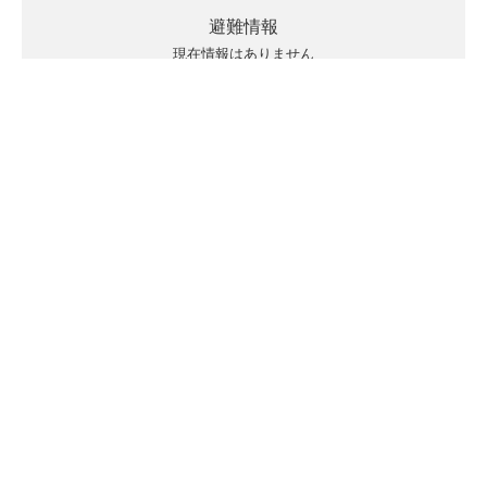
避難情報
現在情報はありません
キキクルの見方