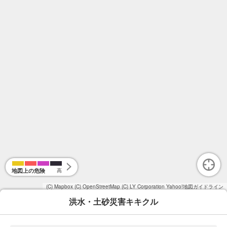
地図上の危険
高
(C) Mapbox
(C) OpenStreetMap
(C) LY Corporation
Yahoo!地図ガイドライン
洪水・土砂災害キキクル