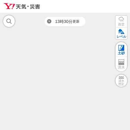
13時30分
更新
雨雲
レベル
土砂
洪水
浸水
想定