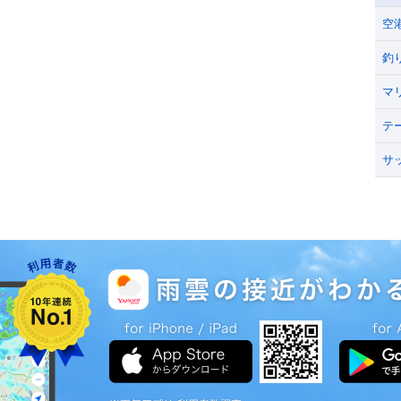
空
釣
マ
テ
サ