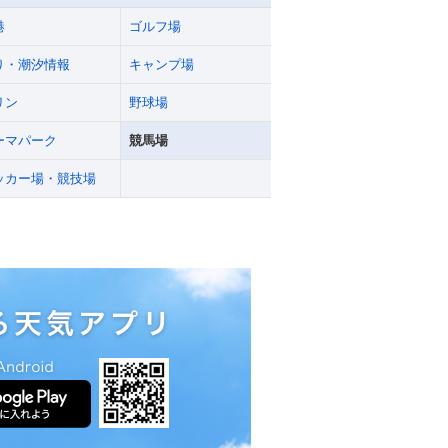
港
ゴルフ場
り・潮汐情報
キャンプ場
リン
野球場
ーマパーク
競馬場
ッカー場・競技場