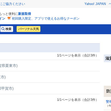
金にご協力ください
Yahoo! JAPAN
でもっと便利に
新規取得
イン
初回購入限定、アプリで使えるお得なクーポン
パーソナル天気
1/1ページを表示（合計3件）
滋
賀県栗東市)
市)
県甲賀市)
防
1/1ページを表示（合計3件）
警
（