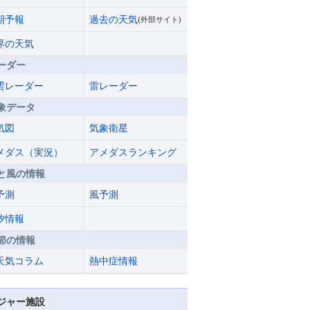
期予報
過去の天気
(外部サイト)
界の天気
ーダー
雲レーダー
雷レーダー
象データ
気図
気象衛星
メダス（実況）
アメダスランキング
と風の情報
予測
風予測
汐情報
節の情報
天気コラム
熱中症情報
ジャー施設