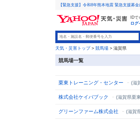
【緊急支援】令和8年熊本地震 緊急支援募
ID
ログ
天気・災害トップ
>
競馬場
> 滋賀県
競馬場一覧
栗東トレーニング・センター
(滋
株式会社ケイバブック
(滋賀県栗東
グリーンファーム株式会社
(滋賀