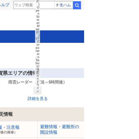
(C
ヘルプ
)
生ハム
検索
O
pe
n
St
re
et
M
ap
(C
)
LY
C
or
po
rat
io
n
8
Ya
月
ho
6
o!
日
地
賀県エリアの情報
2
図
ガ
3:
イ
3
雨雲レーダー（実況～6時間後）
ド
5
ラ
イ
ン
詳細を見る
災情報
避難情報・避難所の
報・注意報
開設情報
今後の推移）