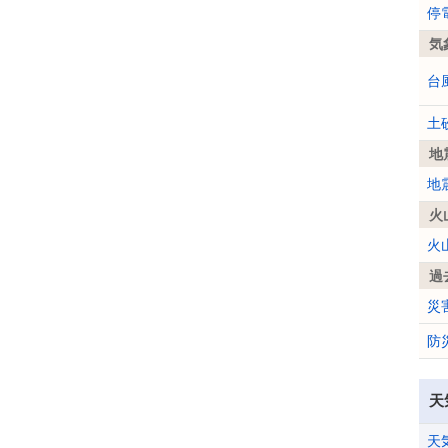
停
気
台
土
地
地
火
火
過
災
防
天
天