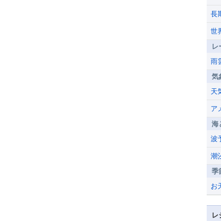
長
世
レ
雨
気
天
ア
海
波
潮
季
お
レ