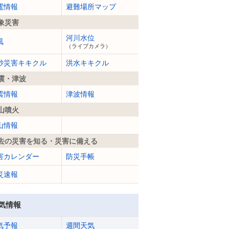
電情報
避難場所マップ
象災害
河川水位
風
（ライブカメラ）
砂災害キキクル
洪水キキクル
震・津波
震情報
津波情報
山噴火
山情報
去の災害を知る・災害に備える
害カレンダー
防災手帳
災速報
気情報
気予報
週間天気