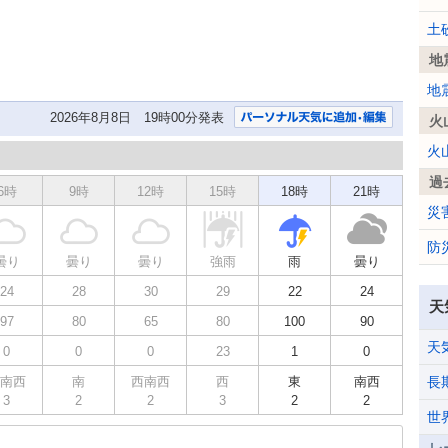
土
地
地
2026年8月8日 19時00分発表
火
火
過
6時
9時
12時
15時
18時
21時
災
防
曇り
曇り
曇り
強雨
雨
曇り
24
28
30
29
22
24
天
97
80
65
80
100
90
天
0
0
0
23
1
0
南西
南
西南西
西
東
南西
長
3
2
2
3
2
2
世