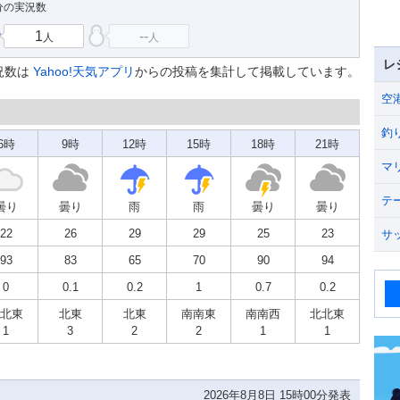
4分の実況数
1
--
人
人
レ
況数は
Yahoo!天気アプリ
からの投稿を集計して掲載しています。
空
釣
6時
9時
12時
15時
18時
21時
マ
テ
曇り
曇り
雨
雨
曇り
曇り
22
26
29
29
25
23
サ
93
83
65
70
90
94
0
0.1
0.2
1
0.7
0.2
北東
北東
北東
南南東
南南西
北北東
1
3
2
2
1
1
2026年8月8日 15時00分発表