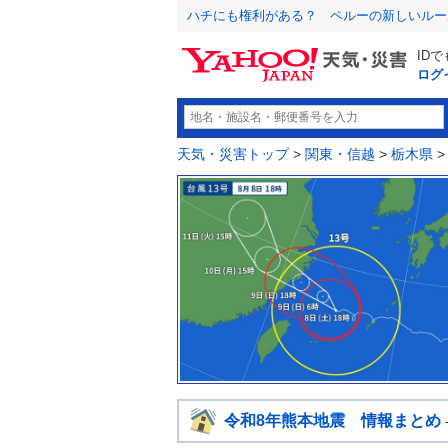
ハチにも権利がある？ ペルーの新しいルー
ID
ログ
天気・災害トップ
>
関東・信越
>
栃木県
令和8年熊本地震 情報まとめ