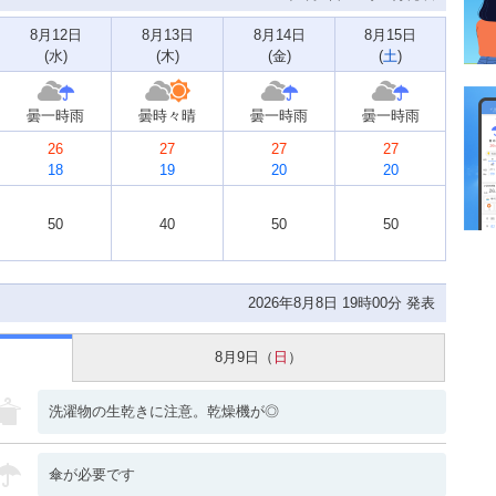
8月12日
8月13日
8月14日
8月15日
(
水
)
(
木
)
(
金
)
(
土
)
曇一時雨
曇時々晴
曇一時雨
曇一時雨
26
27
27
27
18
19
20
20
50
40
50
50
2026年8月8日 19時00分 発表
8月9日（
日
）
洗濯物の生乾きに注意。乾燥機が◎
傘が必要です