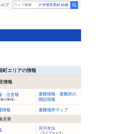
ヘルプ
伊達朱里紗 結婚
検索
須町エリアの情報
災情報
避難情報・避難所の
報・注意報
開設情報
今後の推移）
電情報
避難場所マップ
象災害
河川水位
風
（ライブカメラ）