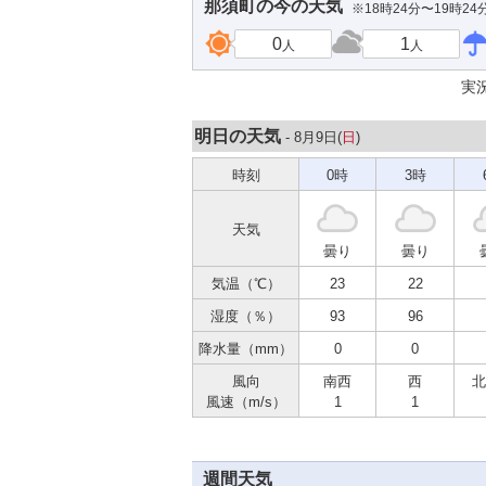
那須町
の今の天気
※18時24分〜19時2
0
1
人
人
実
明日の天気
- 8月9日(
日
)
時刻
0時
3時
天気
曇り
曇り
気温（℃）
23
22
湿度（％）
93
96
降水量（mm）
0
0
風向
南西
西
北
風速（m/s）
1
1
週間天気