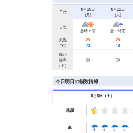
8月10日
8月11日
日付
(
月
)
(
火
)
天気
曇時々晴
曇一時雨
気温
29
29
（℃）
20
18
降水
確率
20
50
（％）
今日明日の指数情報
8月8日（
土
）
洗濯
傘