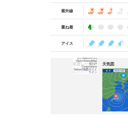
紫外線
重ね着
アイス
(C) Mapbox
(C)
OpenStreetMap
雨雲レーダー
天気図
(C) LY
Corporation
Yahoo!地図ガイド
ライン