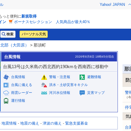
ル
Yahoo! JAPAN
でもっと便利に
新規取得
イン
ボーナスセレクション 人気商品が最大40％
パーソナル天気
>
北部（大田原）
> 那須町
台風情報
2026年8月8日 18時45分現在
台風13号は久米島の西北西約190kmを西南西に移動中
那
台風情報
警報・注意報
避難情報
防
台風に備える
洪水・土砂災害キキクル
警
雨雲レーダー
河川水位情報
災害マップ
（
運行情報
停
気
-
地震情報
-
地震の備え
-
津波の備え
-
緊急支援募金
台