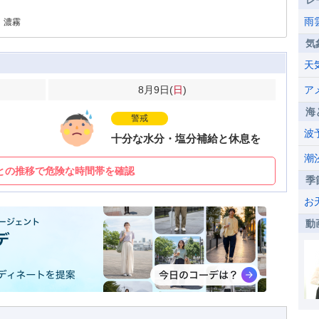
レ
雨
、濃霧
気
天
8月9日(
日
)
ア
海
警戒
波
十分な水分・塩分補給と休息を
潮
との推移で危険な時間帯を確認
季
お
動