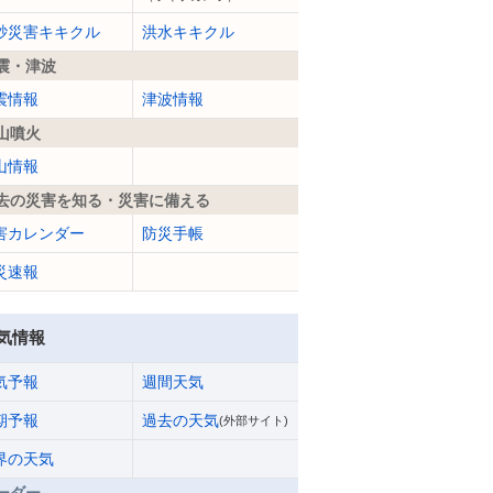
砂災害キキクル
洪水キキクル
震・津波
震情報
津波情報
山噴火
山情報
去の災害を知る・災害に備える
害カレンダー
防災手帳
災速報
気情報
気予報
週間天気
期予報
過去の天気
(外部サイト)
界の天気