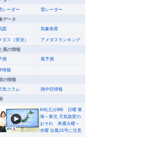
ーダー
雲レーダー
雷レーダー
象データ
気図
気象衛星
メダス（実況）
アメダスランキング
と風の情報
予測
風予測
汐情報
節の情報
天気コラム
熱中症情報
画
8/8(土)19時 日曜 東
海～東北 天気急変の
おそれ 来週火曜～
水曜 台風15号に注意