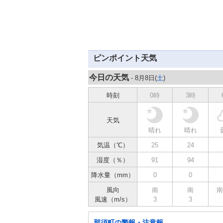
ピンポイント天気
今日の天気
- 8月8日(
土
)
時刻
0時
3時
天気
晴れ
晴れ
気温（℃）
25
24
湿度（％）
91
94
降水量（mm）
0
0
風向
南
南
南
風速（m/s）
3
3
那須町の警報・注意報