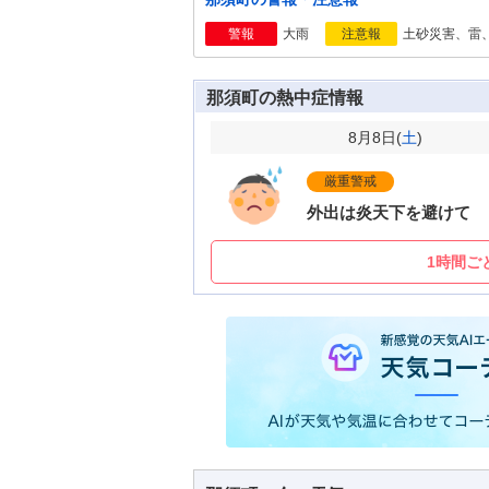
大雨
土砂災害、雷
警報
注意報
那須町の熱中症情報
8月8日(
土
)
厳重警戒
外出は炎天下を避けて
1時間ご