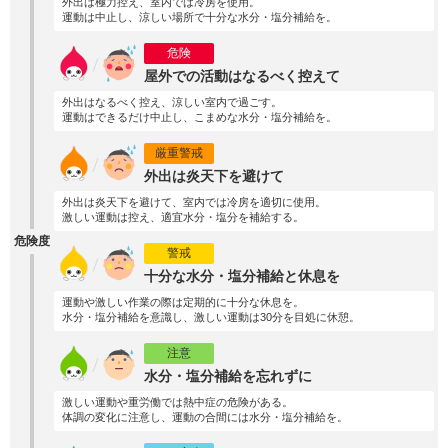
外出は極力控え、室内では冷房を使用。
運動は中止し、涼しい場所で十分な水分・塩分補給を。
危険
屋外での活動はなるべく控えて
外出はなるべく控え、涼しい室内で過ごす。
運動はできるだけ中止し、こまめな水分・塩分補給を。
厳重警戒
外出は炎天下を避けて
外出は炎天下を避けて、室内では冷房を適切に使用。
激しい運動は控え、適宜水分・塩分を補給する。
危険度
警戒
十分な水分・塩分補給と休息を
運動や激しい作業の際は定期的に十分な休息を。
水分・塩分補給を意識し、激しい運動は30分を目処に休憩。
注意
水分・塩分補給を忘れずに
激しい運動や重労働では熱中症の危険がある。
体調の変化に注意し、運動の合間には水分・塩分補給を。