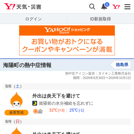
Yahoo!天気・災害
検索
通知
i
ログイン
ID新規取得
海陽町の熱中症情報
徳島県
8/8（
土
）
外出は炎天下を避けて
就寝前の水分補給を忘れずに
32℃
25℃
[+3]
[-1]
厳重警戒
8/9（
日
）