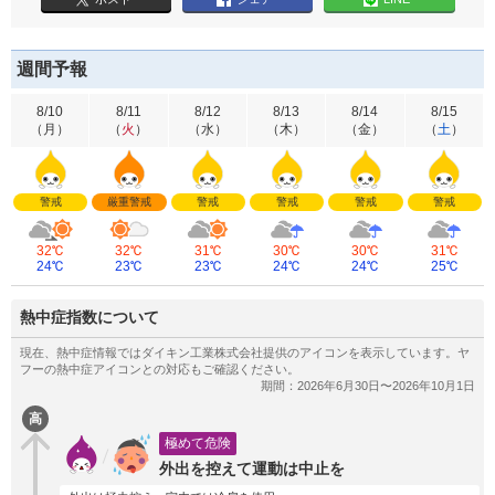
週間予報
8/10
8/11
8/12
8/13
8/14
8/15
（
月
）
（
火
）
（
水
）
（
木
）
（
金
）
（
土
）
警戒
厳重警戒
警戒
警戒
警戒
警戒
32℃
32℃
31℃
30℃
30℃
31℃
24℃
23℃
23℃
24℃
24℃
25℃
熱中症指数について
高
極めて危険
外出を控えて運動は中止を