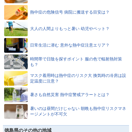
熱中症の危険信号 病院に搬送する目安は？
大人の人間よりもっと暑い 幼児やペット？
日常生活に潜む 意外な熱中症注意エリア？
時間帯で日陰を探すポイント 服の色で輻射熱対策
も？
マスク着用時は熱中症のリスク大 換気時の冷房は設
定温度に注意？
暑さも自然災害 熱中症警戒アラートとは？
暑いのは昼間だけじゃない 朝晩も熱中症リスクマネ
ージメントが不可欠
徳島県のその他の地域