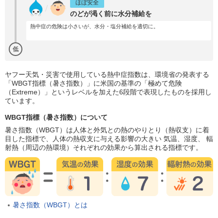
ほぼ安全
のどが渇く前に水分補給を
熱中症の危険は小さいが、水分・塩分補給を適切に。
低
ヤフー天気・災害で使用している熱中症指数は、環境省の発表する
「WBGT指標（暑さ指数）」に米国の基準の「極めて危険
（Extreme）」というレベルを加えた6段階で表現したものを採用し
ています。
WBGT指標（暑さ指数）について
暑さ指数（WBGT）は人体と外気との熱のやりとり（熱収支）に着
目した指標で、人体の熱収支に与える影響の大きい 気温、湿度、 輻
射熱（周辺の熱環境）それぞれの効果から算出される指標です。
暑さ指数（WBGT）とは